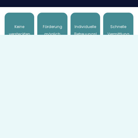
Keine
Förderung
Individuelle
Schnelle
versteckten
möglich
Betreuungsl
Vermittlung
Kosten
ösungen
innerhalb
weniger
Tage
Unsere Preise
Honorar in 4 Wochen
*
inklusive SVS
Fahrtkosten
*
An- und Abreise